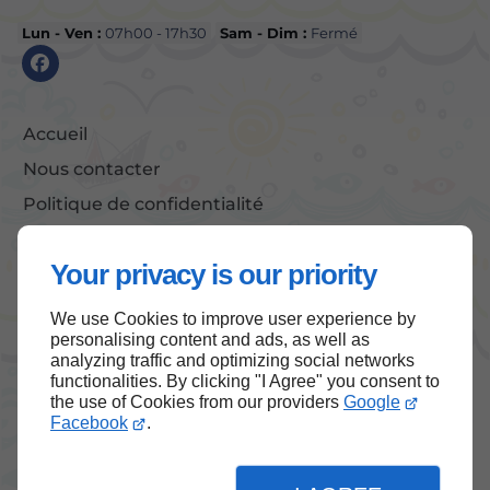
Lun - Ven :
07h00 - 17h30
Sam - Dim :
Fermé
Accueil
Nous contacter
Politique de confidentialité
Plan du site
Your privacy is our priority
We use Cookies to improve user experience by
Haut de page
personalising content and ads, as well as
analyzing traffic and optimizing social networks
functionalities. By clicking "I Agree" you consent to
the use of Cookies from our providers
Google
Facebook
.