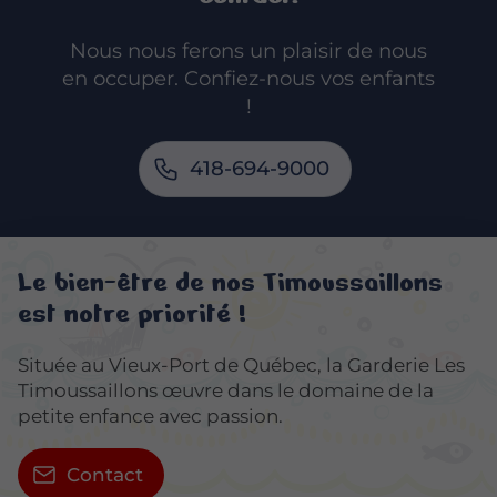
Pouponnière Charlesbourg
Nous nous ferons un plaisir de nous
Pouponnière Beauport
en occuper. Confiez-nous vos enfants
!
Comment choisir la meilleure
pouponnière pour votre bébé ?
Québec
418-694-9000
Pouponnière ou garde à domicile :
quel est le meilleur choix ? Québec
Quels sont les avantages d'une
Le bien-être de nos Timoussaillons
pouponnière bilingue ? Québec
est notre priorité !
Située au Vieux-Port de Québec, la Garderie Les
Timoussaillons œuvre dans le domaine de la
petite enfance avec passion.
Contact