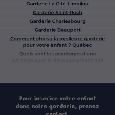
Garderie La Cité-Limoilou
Garderie Saint-Roch
Garderie Charlesbourg
Garderie Beauport
Comment choisir la meilleure garderie
pour votre enfant ? Québec
Quels sont les avantages d'une
garderie pour le développement des
enfants ? Québec
Quels critères vérifier avant d'inscrire
votre enfant dans une garderie ?
Québec
Pour inscrire votre enfant
Pouponnière Vieux-Port
dans notre garderie, prenez
Pouponnière La Cité-Limoilou
contact.
Pouponnière Saint-Roch