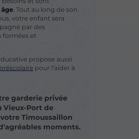
 besoins et sont
 âge
. Tout au long de son
us, votre enfant sera
mpagné par des
n formées et
ducative propose aussi
réscolaire
pour l’aider à
re garderie privée
u Vieux-Port de
votre Timoussaillon
 d'agréables moments.