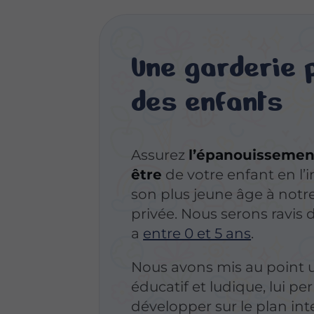
Une garderie 
des enfants
Assurez
l’épanouissement
être
de votre enfant en l’i
son plus jeune âge à notr
privée. Nous serons ravis de 
a
entre 0 et 5 ans
.
Nous avons mis au point
éducatif et ludique, lui p
développer sur le plan inte