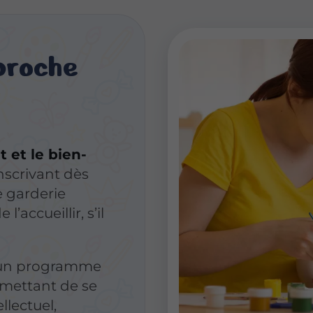
proche
 et le bien-
nscrivant dès
e garderie
l’accueillir, s’il
 un programme
ermettant de se
llectuel,