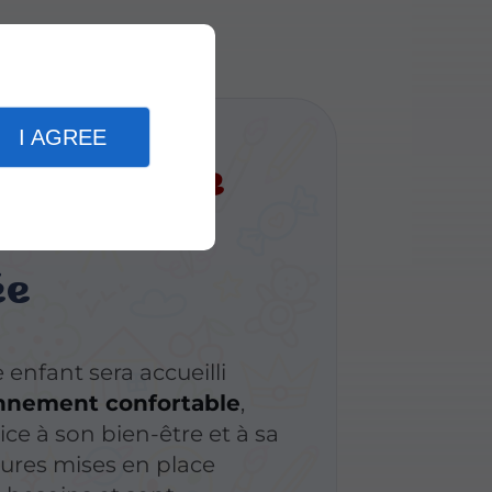
I AGREE
erie privée
re et bien
ée
 enfant sera accueilli
nnement confortable
,
ice à son bien-être et à sa
tures mises en place