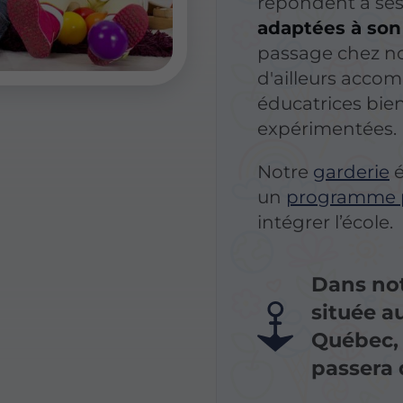
répondent à ses
adaptées à son
passage chez no
d'ailleurs acco
éducatrices bie
expérimentées.
Notre
garderie
é
un
programme p
intégrer l’école.
Dans not
située a
Québec, 
passera