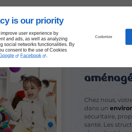
cy is our priority
 improve user experience by
Customize
nt and ads, as well as analyzing
Une
gard
ng social networks functionalities. By
you consent to the use of Cookies
Google
Facebook
.
sécuritai
aménag
Chez nous, votre
dans un
enviro
sécuritaire, prop
santé. Les struc