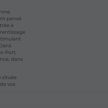
amme
ent pensé
trée à
prentissage
stimulant
 Dans
ux-Port,
ance, dans
 située
 de vos