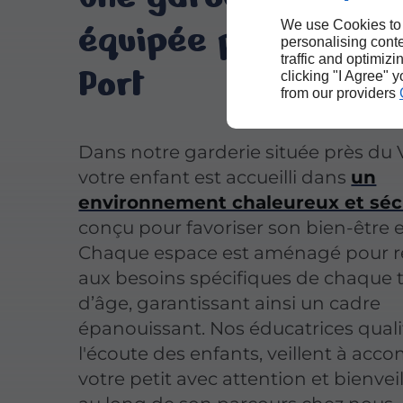
équipée près du Vi
We use Cookies to
personalising conte
traffic and optimizi
Port
clicking "I Agree" 
from our providers
Dans notre garderie située près du 
votre enfant est accueilli dans
un
environnement chaleureux et sécu
conçu pour favoriser son bien-être e
Chaque espace est aménagé pour 
aux besoins spécifiques de chaque 
d’âge, garantissant ainsi un cadre
épanouissant. Nos éducatrices qualif
l'écoute des enfants, veillent à ac
votre petit avec attention et bienvei