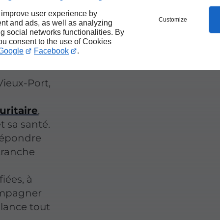
eux-
 improve user experience by
Customize
nt and ads, as well as analyzing
ng social networks functionalities. By
you consent to the use of Cookies
Google
Facebook
.
Vieux-Port,
ritaire
,
t sa santé.
répondre
tranche
iées, à
compagner
llance tout