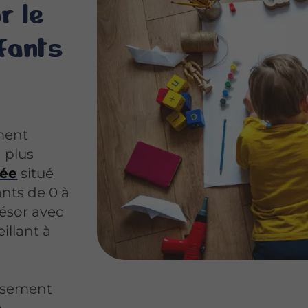
r le
fants
ment
 plus
vée
situé
ants de 0 à
résor avec
illant à
eusement
n