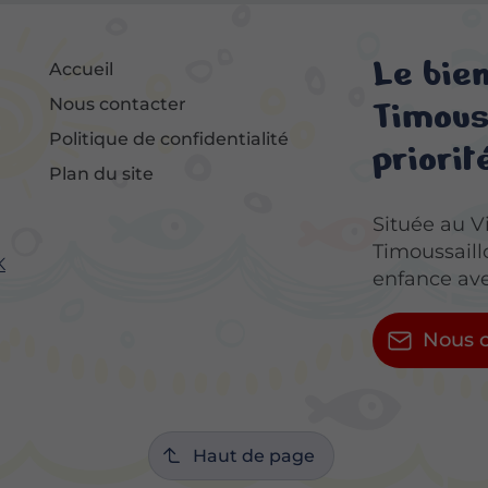
Le bie
Accueil
Timouss
Nous contacter
Politique de confidentialité
priorité
Plan du site
Située au V
Timoussaill
K
enfance ave
Nous c
Haut de page