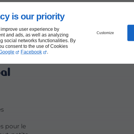
e
cy is our priority
e
 improve user experience by
Customize
nt and ads, as well as analyzing
ng social networks functionalities. By
you consent to the use of Cookies
Google
Facebook
.
al
es
s pour le