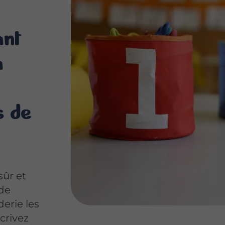
ant
a
s de
sûr et
 de
derie les
scrivez