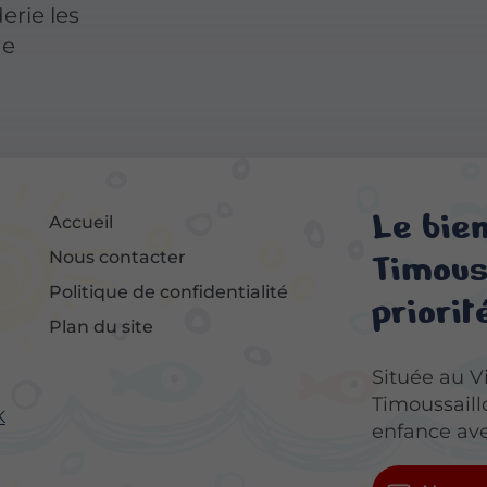
erie les
de
Le bie
Accueil
Timouss
Nous contacter
Politique de confidentialité
priorité
Plan du site
Située au V
Timoussaill
K
enfance ave