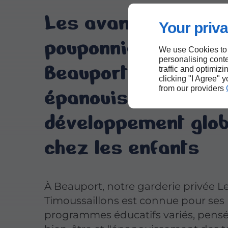
Les avantages d'un
Your priva
pouponnière près d
We use Cookies to
personalising conte
Beauport :
traffic and optimizi
clicking "I Agree" 
épanouissement et
from our providers
développement glob
chez les enfants
À Beauport, notre garderie privée L
Timoussaillons est connue pour ses
programmes éducatifs variés, pensé