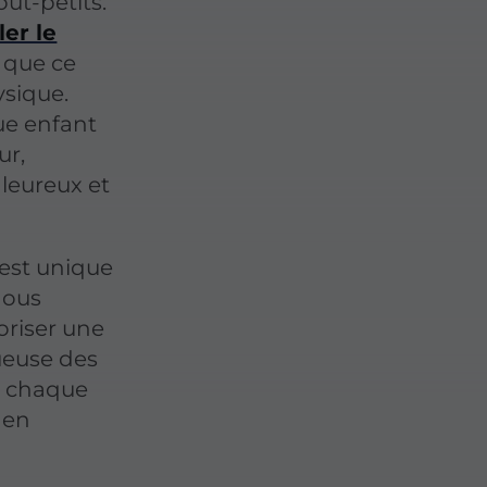
ut-petits.
ler le
, que ce
ysique.
ue enfant
ur,
leureux et
est unique
Nous
oriser une
ueuse des
e chaque
 en