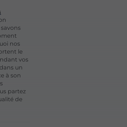
s
son
 savons
moment
quoi nos
rtent le
endant vos
e dans un
ce à son
es
us partez
ualité de